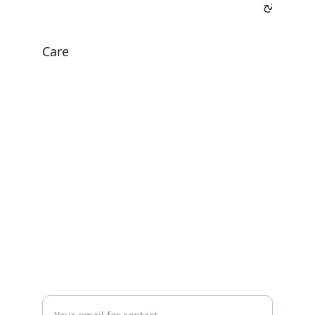
نح
Care
Personalized physiotherapy for all ages 
and needs.
HEALTH
tlaa.alali@hotmail.com
+962796979325
WELLNESS
Enter your email address